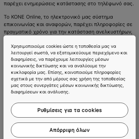
παρέχει ενημερώσεις κατάστασης στο τηλέφωνό σας.
Το KONE Online, το ηλεκτρονικό μας σύστημα
επικοινωνίας και αναφορών, παρέχει πληροφορίες σε
πραγματικό χρόνο για την κατάσταση ανελκυστήρων,
κυλιόμενων κλιμάκων και αυτόματων πορτών,
Χρησιμοποιούμε cookies ώστε η τοποθεσία μας να
συμπεριλαμβανομένων λεπτομερειών για επισκευές
λειτουργεί σωστά, να εξατομικεύουμε περιεχόμενο και
και τα κόστη που συνεπάγονται.
διαφημίσεις, να παρέχουμε λειτουργίες μέσων
κοινωνικής δικτύωσης και να αναλύουμε την
Παρακολουθήστε το βίντεο KONE Mobile
κυκλοφορία μας. Επίσης, κοινοποιούμε πληροφορίες
σχετικά με την από μέρους σας χρήση της τοποθεσίας
μας στους συνεργάτες μέσων κοινωνικής δικτύωσης,
διαφημίσεων και ανάλυσης.
Ρυθμίσεις για τα cookies
Απόρριψη όλων