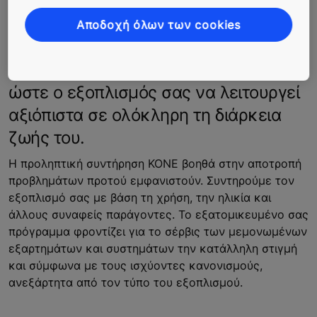
Αποδοχή όλων των cookies
Προληπτική συντήρηση που φροντίζει
ώστε ο εξοπλισμός σας να λειτουργεί
αξιόπιστα σε ολόκληρη τη διάρκεια
ζωής του.
Η προληπτική συντήρηση KONE βοηθά στην αποτροπή
προβλημάτων προτού εμφανιστούν. Συντηρούμε τον
εξοπλισμό σας με βάση τη χρήση, την ηλικία και
άλλους συναφείς παράγοντες. Το εξατομικευμένο σας
πρόγραμμα φροντίζει για το σέρβις των μεμονωμένων
εξαρτημάτων και συστημάτων την κατάλληλη στιγμή
και σύμφωνα με τους ισχύοντες κανονισμούς,
ανεξάρτητα από τον τύπο του εξοπλισμού.