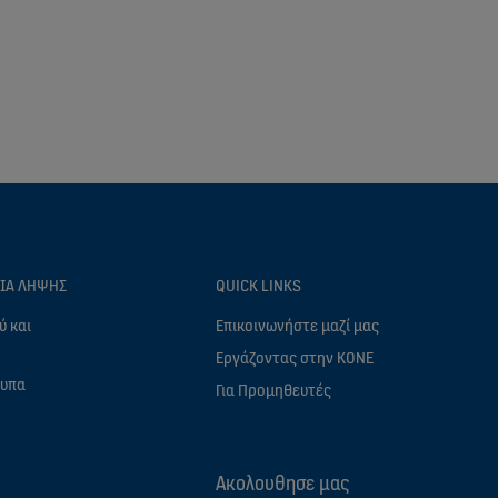
ΕΊΑ ΛΉΨΗΣ
QUICK LINKS
ύ και
Επικοινωνήστε μαζί μας
Eργάζοντας στην ΚΟΝΕ
τυπα
Για Προμηθευτές
Ακολουθησε μας