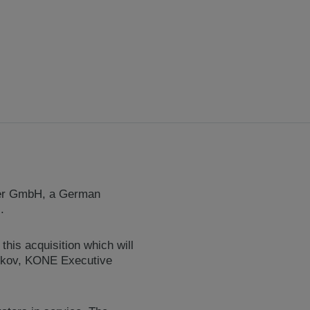
sper GmbH, a German
.
his acquisition which will
rskov, KONE Executive