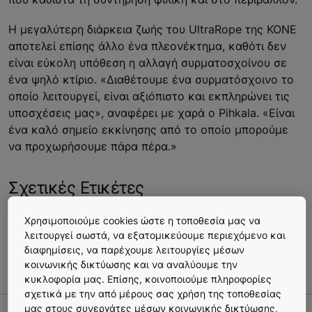
Η μεγαλύτερη διάρκεια ζωής του UltraRope της ΚΟΝΕ
αποτελεί επίσης άλλο ένα πλεονέκτημα, καθότι δεν
είναι εύκολη υπόθεση η αλλαγή συρματοσχοίνου σε
ένα ψηλό κτίριο. «Διαθέτουμε ένα συρματόσχοινο το
οποίο λειτουργεί, είναι αξιόπιστο και εκπληρώνει τις
υποσχέσεις μας», αναφέρει με χαρά ο Pihkala. «Είναι
ένα καλό σημείο εκκίνησης από το οποίο μπορούμε
να προχωρήσουμε πάρα πέρα.»
Σχετικές Ετικέτες
Χρησιμοποιούμε cookies ώστε η τοποθεσία μας να
#180 Brisbane
#Jeddah Tower
#Sky Tower
#UltraRope
λειτουργεί σωστά, να εξατομικεύουμε περιεχόμενο και
#Αυστραλία
#Μέση Ανατολή
#Νέα Ζηλανδία
διαφημίσεις, να παρέχουμε λειτουργίες μέσων
#Τεχνολογία
κοινωνικής δικτύωσης και να αναλύουμε την
κυκλοφορία μας. Επίσης, κοινοποιούμε πληροφορίες
σχετικά με την από μέρους σας χρήση της τοποθεσίας
μας στους συνεργάτες μέσων κοινωνικής δικτύωσης,