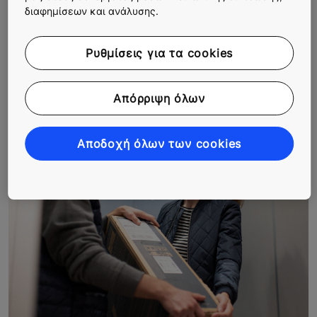
διαφημίσεων και ανάλυσης.
Περισσότερες ιστορίες
Ρυθμίσεις για τα cookies
Απόρριψη όλων
Αποδοχή όλων των cookies