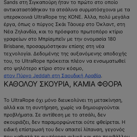
Sands στη Σιγκαπούρη ήταν το πρώτο στο οποίο
αντικαταστάθηκαν τα ατσάλινα συρματόσχοινα με τα
υπερσκοινιά UltraRope της ΚΟΝΕ. Άλλα, πολύ μεγάλα
έργα, όπως ο πύργος Σκάι Τάουερ στο Όκλαντ, στη
Νέα Ζηλανδία, και το πρόσφατο πρωτοπόρο κτίριο
γραφείων στο Μπρίσμπεϊν με την ονομασία 180
Brisbane, προσαρμόστηκαν επίσης στη νέα
τεχνολογία. Δεδομένης της αυξανόμενης αποδοχής
του, το UltraRope πρόκειται πλέον να ενσωματωθεί
στο ψηλότερο κτίριο στον κόσμο,
στον Πύργο Jeddah στη Σαουδική Αραβία
.
ΚΑΘΟΛΟΥ ΣΚΟΥΡΙΑ, ΚΑΜΙΑ ΦΘΟΡΑ
Το UltraRope όχι μόνο διευκολύνει τη μετακίνηση,
αλλά και τη συντήρηση, χωρίς να δημιουργούνται
προβλήματα. Σε αντίθεση με το ατσάλι, δεν
σκουριάζει, δεν παραμορφώνεται ούτε φθείρεται. Η
ειδική επίστρωσή του δεν απαιτεί λίπανση, γεγονός
που καθιστά τη συντήρηση φιλική και στο περιβάλλον.